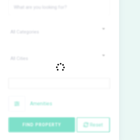
Price
Amenities
Reset
FIND PROPERTY