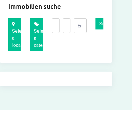
Immobilien suche
Search
Select
Select
a
a
location
category