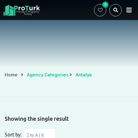
Skip
0
to
content
Antalya
Home
Agency Categories
Antalya
Showing the single result
Sort by: