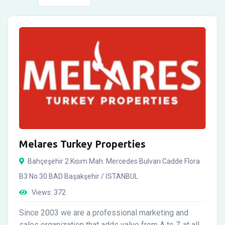
No Property
Melares Turkey Properties
Bahçeşehir 2.Kısım Mah. Mercedes Bulvarı Cadde Flora
B3 No:30 BAD Başakşehir / İSTANBUL
Views:
372
Since 2003 we are a professional marketing and
sales organization that adds value from A to Z at all